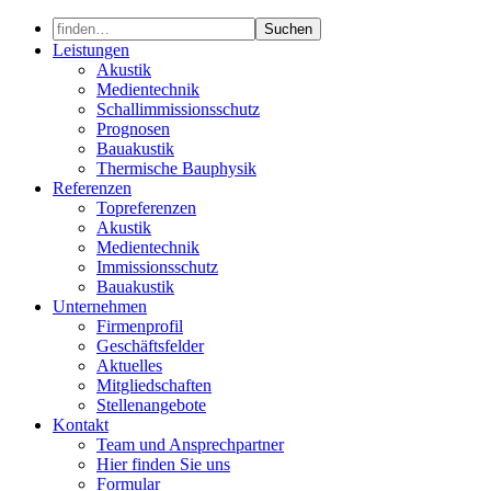
Skip
to
Leistungen
content
Akustik
Medientechnik
Schallimmissionsschutz
Prognosen
Bauakustik
Thermische Bauphysik
Referenzen
Topreferenzen
Akustik
Medientechnik
Immissionsschutz
Bauakustik
Unternehmen
Firmenprofil
Geschäftsfelder
Aktuelles
Mitgliedschaften
Stellenangebote
Kontakt
Team und Ansprechpartner
Hier finden Sie uns
Formular