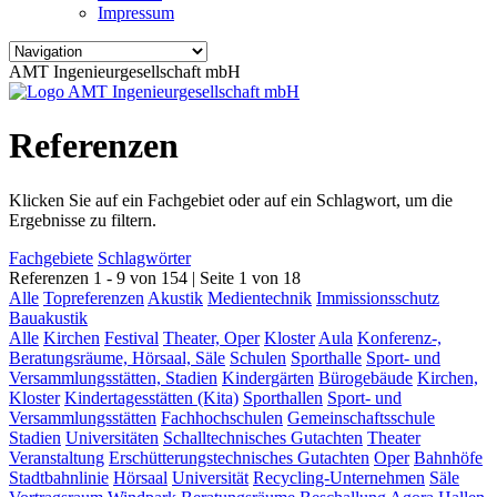
Impressum
AMT Ingenieurgesellschaft mbH
Referenzen
Klicken Sie auf ein Fachgebiet oder auf ein Schlagwort, um die
Ergebnisse zu filtern.
Fachgebiete
Schlagwörter
Referenzen 1 - 9 von 154 | Seite 1 von 18
Alle
Topreferenzen
Akustik
Medientechnik
Immissionsschutz
Bauakustik
Alle
Kirchen
Festival
Theater, Oper
Kloster
Aula
Konferenz-,
Beratungsräume, Hörsaal, Säle
Schulen
Sporthalle
Sport- und
Versammlungsstätten, Stadien
Kindergärten
Bürogebäude
Kirchen,
Kloster
Kindertagesstätten (Kita)
Sporthallen
Sport- und
Versammlungsstätten
Fachhochschulen
Gemeinschaftsschule
Stadien
Universitäten
Schalltechnisches Gutachten
Theater
Veranstaltung
Erschütterungstechnisches Gutachten
Oper
Bahnhöfe
Stadtbahnlinie
Hörsaal
Universität
Recycling-Unternehmen
Säle