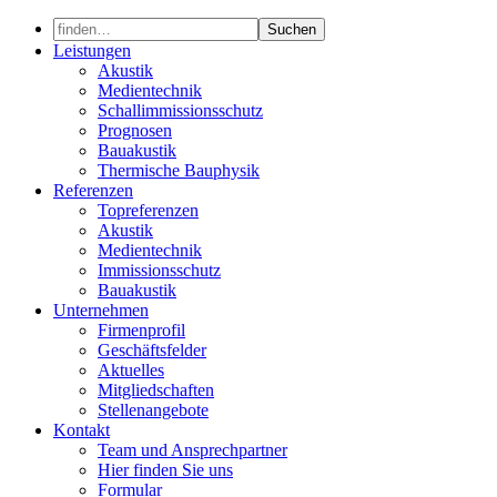
Skip
to
Leistungen
content
Akustik
Medientechnik
Schallimmissionsschutz
Prognosen
Bauakustik
Thermische Bauphysik
Referenzen
Topreferenzen
Akustik
Medientechnik
Immissionsschutz
Bauakustik
Unternehmen
Firmenprofil
Geschäftsfelder
Aktuelles
Mitgliedschaften
Stellenangebote
Kontakt
Team und Ansprechpartner
Hier finden Sie uns
Formular