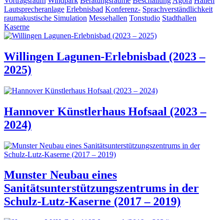
Vortragsraum
Windpark
Beratungsräume
Beschallung
Agora
Hallen
Lautsprecheranlage
Erlebnisbad
Konferenz-
Sprachverständlichkeit
raumakustische Simulation
Messehallen
Tonstudio
Stadthallen
Kaserne
Willingen Lagunen-Erlebnisbad (2023 –
2025)
Hannover Künstlerhaus Hofsaal (2023 –
2024)
Munster Neubau eines
Sanitätsunterstützungszentrums in der
Schulz-Lutz-Kaserne (2017 – 2019)