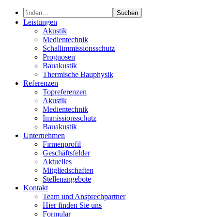
Skip
to
Leistungen
content
Akustik
Medientechnik
Schallimmissionsschutz
Prognosen
Bauakustik
Thermische Bauphysik
Referenzen
Topreferenzen
Akustik
Medientechnik
Immissionsschutz
Bauakustik
Unternehmen
Firmenprofil
Geschäftsfelder
Aktuelles
Mitgliedschaften
Stellenangebote
Kontakt
Team und Ansprechpartner
Hier finden Sie uns
Formular