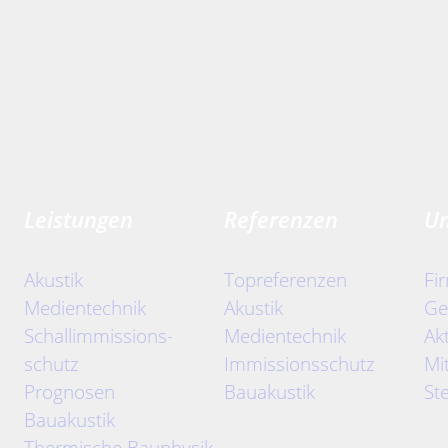
Leistungen
Referenzen
U
Akustik
Topreferenzen
Fi
Medientechnik
Akustik
Ge
Schallimmissions-
Medientechnik
Ak
schutz
Immissionsschutz
Mi
Prognosen
Bauakustik
St
Bauakustik
Thermische Bauphysik