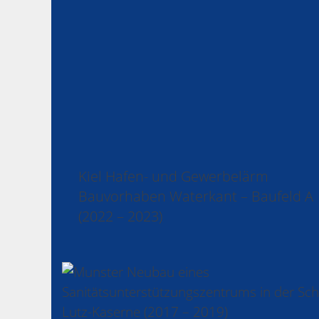
Kiel Hafen- und Gewerbelärm
Bauvorhaben Waterkant – Baufeld A
(2022 – 2023)