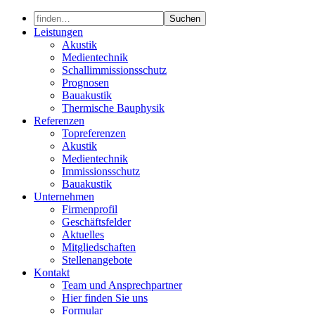
Skip
to
Leistungen
content
Akustik
Medientechnik
Schallimmissionsschutz
Prognosen
Bauakustik
Thermische Bauphysik
Referenzen
Topreferenzen
Akustik
Medientechnik
Immissionsschutz
Bauakustik
Unternehmen
Firmenprofil
Geschäftsfelder
Aktuelles
Mitgliedschaften
Stellenangebote
Kontakt
Team und Ansprechpartner
Hier finden Sie uns
Formular