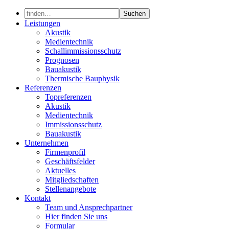
Skip
to
Leistungen
content
Akustik
Medientechnik
Schallimmissionsschutz
Prognosen
Bauakustik
Thermische Bauphysik
Referenzen
Topreferenzen
Akustik
Medientechnik
Immissionsschutz
Bauakustik
Unternehmen
Firmenprofil
Geschäftsfelder
Aktuelles
Mitgliedschaften
Stellenangebote
Kontakt
Team und Ansprechpartner
Hier finden Sie uns
Formular