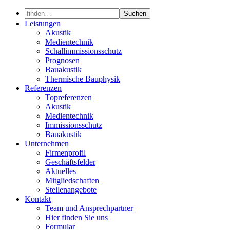
Skip
to
Leistungen
content
Akustik
Medientechnik
Schallimmissionsschutz
Prognosen
Bauakustik
Thermische Bauphysik
Referenzen
Topreferenzen
Akustik
Medientechnik
Immissionsschutz
Bauakustik
Unternehmen
Firmenprofil
Geschäftsfelder
Aktuelles
Mitgliedschaften
Stellenangebote
Kontakt
Team und Ansprechpartner
Hier finden Sie uns
Formular