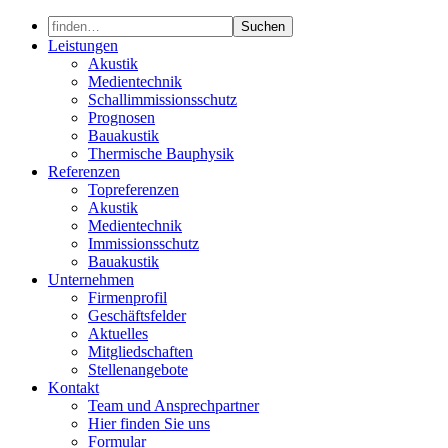
Skip
to
Leistungen
content
Akustik
Medientechnik
Schallimmissionsschutz
Prognosen
Bauakustik
Thermische Bauphysik
Referenzen
Topreferenzen
Akustik
Medientechnik
Immissionsschutz
Bauakustik
Unternehmen
Firmenprofil
Geschäftsfelder
Aktuelles
Mitgliedschaften
Stellenangebote
Kontakt
Team und Ansprechpartner
Hier finden Sie uns
Formular