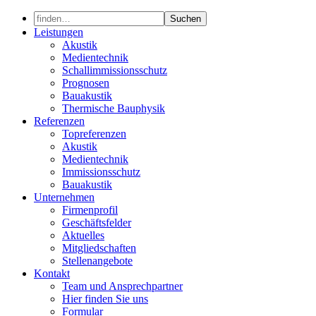
Skip
to
Leistungen
content
Akustik
Medientechnik
Schallimmissionsschutz
Prognosen
Bauakustik
Thermische Bauphysik
Referenzen
Topreferenzen
Akustik
Medientechnik
Immissionsschutz
Bauakustik
Unternehmen
Firmenprofil
Geschäftsfelder
Aktuelles
Mitgliedschaften
Stellenangebote
Kontakt
Team und Ansprechpartner
Hier finden Sie uns
Formular