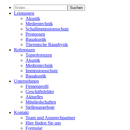
Skip
to
Leistungen
content
Akustik
Medientechnik
Schallimmissionsschutz
Prognosen
Bauakustik
Thermische Bauphysik
Referenzen
Topreferenzen
Akustik
Medientechnik
Immissionsschutz
Bauakustik
Unternehmen
Firmenprofil
Geschäftsfelder
Aktuelles
Mitgliedschaften
Stellenangebote
Kontakt
Team und Ansprechpartner
Hier finden Sie uns
Formular