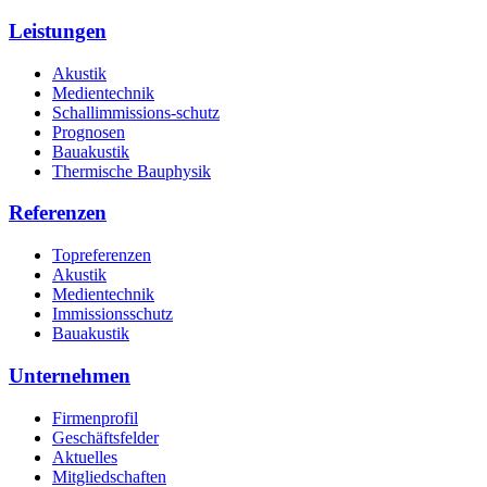
Leistungen
Akustik
Medientechnik
Schallimmissions-schutz
Prognosen
Bauakustik
Thermische Bauphysik
Referenzen
Topreferenzen
Akustik
Medientechnik
Immissionsschutz
Bauakustik
Unternehmen
Firmenprofil
Geschäftsfelder
Aktuelles
Mitgliedschaften