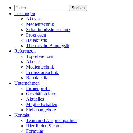
Skip
to
Leistungen
content
Akustik
Medientechnik
Schallimmissionsschutz
Prognosen
Bauakustik
Thermische Bauphysik
Referenzen
Topreferenzen
Akustik
Medientechnik
Immissionsschutz
Bauakustik
Unternehmen
Firmenprofil
Geschäftsfelder
Aktuelles
Mitgliedschaften
Stellenangebote
Kontakt
Team und Ansprechpartner
Hier finden Sie uns
Formular