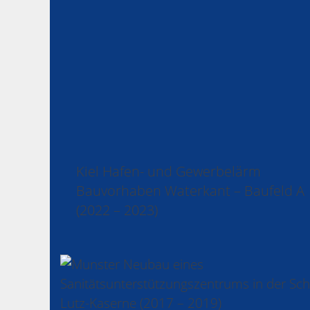
Kiel Hafen- und Gewerbelärm
Bauvorhaben Waterkant – Baufeld A
(2022 – 2023)