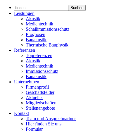
Skip
to
Leistungen
content
Akustik
Medientechnik
Schallimmissionsschutz
Prognosen
Bauakustik
Thermische Bauphysik
Referenzen
Topreferenzen
Akustik
Medientechnik
Immissionsschutz
Bauakustik
Unternehmen
Firmenprofil
Geschäftsfelder
Aktuelles
Mitgliedschaften
Stellenangebote
Kontakt
Team und Ansprechpartner
Hier finden Sie uns
Formular