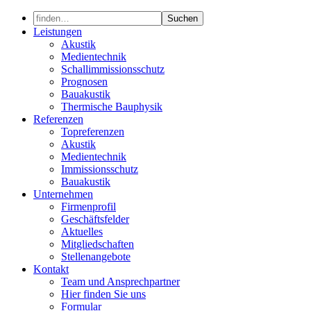
Skip
to
Leistungen
content
Akustik
Medientechnik
Schallimmissionsschutz
Prognosen
Bauakustik
Thermische Bauphysik
Referenzen
Topreferenzen
Akustik
Medientechnik
Immissionsschutz
Bauakustik
Unternehmen
Firmenprofil
Geschäftsfelder
Aktuelles
Mitgliedschaften
Stellenangebote
Kontakt
Team und Ansprechpartner
Hier finden Sie uns
Formular