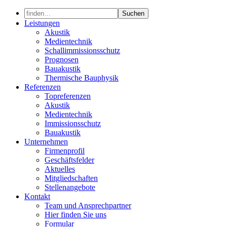
Skip
to
Leistungen
content
Akustik
Medientechnik
Schallimmissionsschutz
Prognosen
Bauakustik
Thermische Bauphysik
Referenzen
Topreferenzen
Akustik
Medientechnik
Immissionsschutz
Bauakustik
Unternehmen
Firmenprofil
Geschäftsfelder
Aktuelles
Mitgliedschaften
Stellenangebote
Kontakt
Team und Ansprechpartner
Hier finden Sie uns
Formular