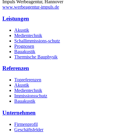
Impuls Werbeagentur, Hannover
www.werbeagentur-impuls.de
Leistungen
Akustik
Medientechnik
Schallimmissions-schutz
Prognosen
Bauakustik
Thermische Bauphysik
Referenzen
Topreferenzen
Akustik
Medientechnik
Immissionsschutz
Bauakustik
Unternehmen
Firmenprofil
Geschäftsfelder