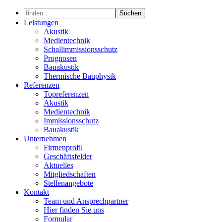
Skip
to
Leistungen
content
Akustik
Medientechnik
Schallimmissionsschutz
Prognosen
Bauakustik
Thermische Bauphysik
Referenzen
Topreferenzen
Akustik
Medientechnik
Immissionsschutz
Bauakustik
Unternehmen
Firmenprofil
Geschäftsfelder
Aktuelles
Mitgliedschaften
Stellenangebote
Kontakt
Team und Ansprechpartner
Hier finden Sie uns
Formular