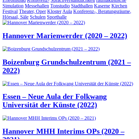
Erlebnisbad
Konferenz-
Sprachverständlichkeit
raumakustische
Simulation
Messehallen
Tonstudio
Stadthallen
Kaserne
Kirchen
Festival
Theater, Oper
Kloster
Aula
Konferenz-, Beratungsräume,
Hörsaal, Säle
Schulen
Sporthalle
Hannover Marienwerder (2020 – 2022)
Boizenburg Grundschulzentrum (2021 –
2022)
Essen – Neue Aula der Folkwang
Universität der Künste (2022)
Hannover MHH Interims OPs (2020 –