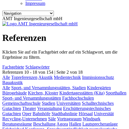
Impressum
AMT Ingenieurgesellschaft mbH
Referenzen
Klicken Sie auf ein Fachgebiet oder auf ein Schlagwort, um die
Ergebnisse zu filtern.
Fachgebiete
Schlagwörter
Referenzen 10 - 18 von 154 | Seite 2 von 18
Alle
Topreferenzen
Akustik
Medientechnik
Immissionsschutz
Bauakustik
Alle
Sport- und Versammlungsstätten, Stadien
Kindergärten
Bürogebäude
Kirchen, Kloster
Kindertagesstätten (Kita)
Sporthallen
Sport- und Versammlungsstätten
Fachhochschulen
Gemeinschaftsschule
Stadien
Universitäten
Schalltechnisches
Gutachten
Theater
Veranstaltung
Erschütterungstechnisches
Gutachten
Oper
Bahnhöfe
Stadtbahnlinie
Hörsaal
Universität
Recycling-Unternehmen
Säle
Vortragsraum
Windpark
Beratungsräume
Beschallung
Agora
Hallen
Lautsprecheranlage