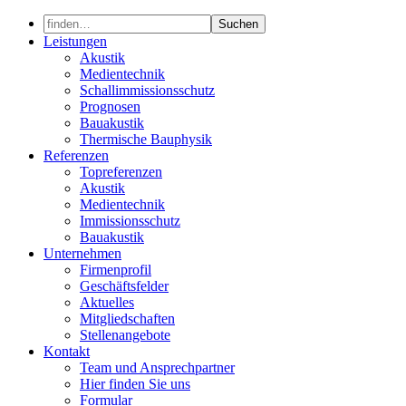
Skip
to
Leistungen
content
Akustik
Medientechnik
Schallimmissionsschutz
Prognosen
Bauakustik
Thermische Bauphysik
Referenzen
Topreferenzen
Akustik
Medientechnik
Immissionsschutz
Bauakustik
Unternehmen
Firmenprofil
Geschäftsfelder
Aktuelles
Mitgliedschaften
Stellenangebote
Kontakt
Team und Ansprechpartner
Hier finden Sie uns
Formular